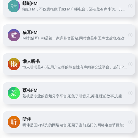
蜻蜓FM
蜻蜓FM，不仅囊括数千家FM广播电台，还涵盖有声小说、儿童故事、相声评书、戏曲、音乐、脱口秀、鬼故事、情感故事、财经科技、新闻历史人文、健康教育等30多类的有声读物或音频节目。更有高晓松、老梁、张召忠、蒋勋等精品有声读物和音频在线收听。蜻蜓FM作为用户喜爱的有声听书应用，为广大听众呈现前沿丰富的有声读物、有声小说和广播电台节目。下载蜻蜓fm，听书听小说听电台，更多的世界用听的。
猫耳FM
M站(猫耳FM)是第一家弹幕音图站,同时也是中国声优基地,在这里可以听电台,音乐,翻唱,小说和广播剧,用二次元声音连接三次元.
懒人听书
懒人听书是4.8亿用户选择的综合性有声阅读交流平台。热门IP入驻，知名主播云集，原创小说、经典文学、海量精品栏目共筑有声阅读生态圈，解放双眼，畅听世界
荔枝FM
荔枝是专业的音频分享平台,汇集了听音乐,英语,睡前故事,儿童故事,有声小说,相声段子,历史人文,有声书等数亿条音频,超过2亿用户选择的网络FM,随时随地，想听就听，你喜爱的音频尽在荔枝。
听伴
听伴是国内领先的网络电台,汇聚了当前热门的网络电台节目如;音乐,相声,评书,脱口秀,鬼故事,广播剧等高质量音频节目。移动互联网的个性化手机电台,热门音频节目在线收听首选！