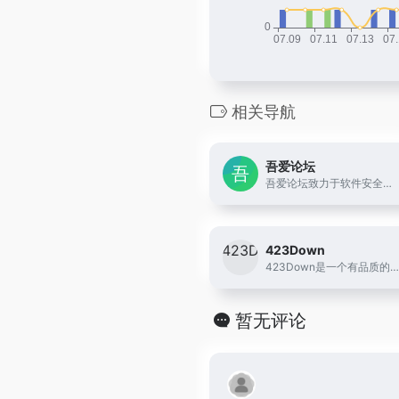
相关导航
吾爱论坛
吾爱论坛致力于软件安全与病毒分析的前沿，丰富的技术版块交相辉映，由无数热衷于软件加密解密及反病毒爱好者共同维护
423Down
423Down是一个有品质的软件分享下载站，主要搬运网上热门的电脑软件和安卓应用、以及提供zdBryan个人修改的去广告绿色破解软件。
暂无评论