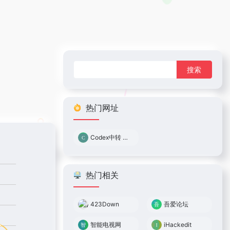
搜
索：
热门网址
Codex中转 0.05倍率
热门相关
423Down
吾爱论坛
智能电视网
iHackedit