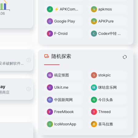
⚡ APKCombo
apkmos
Google Play
APKPure
F-Droid
Codex中转 0.05倍率
随机探索
国外的提供安卓破解软件游戏
稿定抠图
stokpic
lay
UIkit.me
咪咕音乐网
用商店
中国新闻网
今日头条
FreeMbook
Threed
IcoMoonApp
喜马拉雅