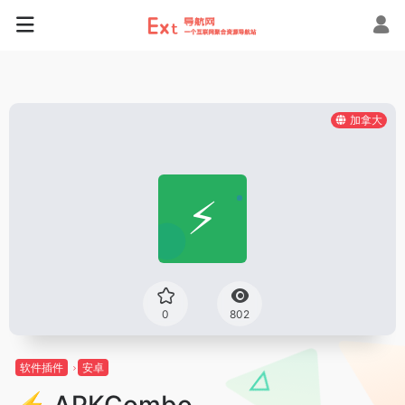
加拿大
0
802
软件插件
安卓
⚡ APKCombo