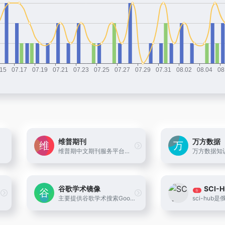
维普期刊
万方数据
维普期中文期刊服务平台，由维普资讯有限公司出品，通过对国内出版发行的14000余种科技期刊、5600万篇期刊全文进行内容分析和引文分析，为专业用户提供一站式文献服务：全文保障，文献引证关系，文献计量分析；并以期刊产品为主线、其它衍生产品或服务做补充，方便专业用户、机构用户在一个平台上快速有效地获取一次文献、二次文献、三次文献以及各种数字图书馆服务方式。
谷歌学术镜像
SCI-
合
主要提供谷歌学术搜索Google Scholar镜像/Wikipedia维基百科和谷歌网页搜索镜像的导航站,实时更新谷歌镜像,google镜像,谷歌镜像站最新镜像网站