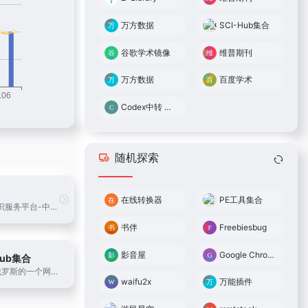
万方数据
SCI-Hub集合
谷歌学术镜像
维普期刊
万方数据
百度学术
Codex中转 0.05倍率
随机探索
在线转换器
PE工具集合
万方数据知识服务平台-中外学术论文、中外标准、中外专利、科技成果、政策法规等科技文献的在线服务平台。
书伴
Freebiesbug
影音屋
Google Chrome
Hub集合
sci-hub是俄罗斯的一个网站，界面非常简单，只要输入论文的连接或者doi就能够下载论文。
waifu2x
万能插件