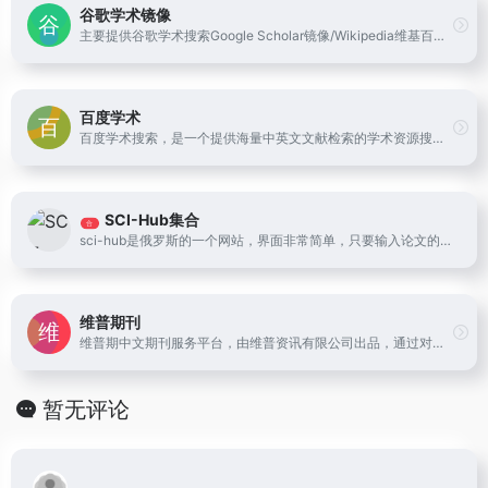
谷歌学术镜像
主要提供谷歌学术搜索Google Scholar镜像/Wikipedia维基百科和谷歌网页搜索镜像的导航站,实时更新谷歌镜像,google镜像,谷歌镜像站最新镜像网站
百度学术
百度学术搜索，是一个提供海量中英文文献检索的学术资源搜索平台，涵盖了各类学术期刊、学位、会议论文，旨在为国内外学者提供最好的科研体验。
SCI-Hub集合
合
sci-hub是俄罗斯的一个网站，界面非常简单，只要输入论文的连接或者doi就能够下载论文。
维普期刊
维普期中文期刊服务平台，由维普资讯有限公司出品，通过对国内出版发行的14000余种科技期刊、5600万篇期刊全文进行内容分析和引文分析，为专业用户提供一站式文献服务：全文保障，文献引证关系，文献计量分析；并以期刊产品为主线、其它衍生产品或服务做补充，方便专业用户、机构用户在一个平台上快速有效地获取一次文献、二次文献、三次文献以及各种数字图书馆服务方式。
暂无评论