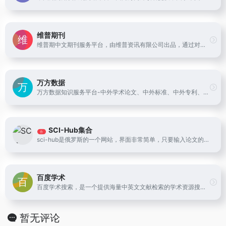
维普期刊
维普期中文期刊服务平台，由维普资讯有限公司出品，通过对国内出版发行的14000余种科技期刊、5600万篇期刊全文进行内容分析和引文分析，为专业用户提供一站式文献服务：全文保障，文献引证关系，文献计量分析；并以期刊产品为主线、其它衍生产品或服务做补充，方便专业用户、机构用户在一个平台上快速有效地获取一次文献、二次文献、三次文献以及各种数字图书馆服务方式。
万方数据
万方数据知识服务平台-中外学术论文、中外标准、中外专利、科技成果、政策法规等科技文献的在线服务平台。
SCI-Hub集合
合
sci-hub是俄罗斯的一个网站，界面非常简单，只要输入论文的连接或者doi就能够下载论文。
百度学术
百度学术搜索，是一个提供海量中英文文献检索的学术资源搜索平台，涵盖了各类学术期刊、学位、会议论文，旨在为国内外学者提供最好的科研体验。
暂无评论