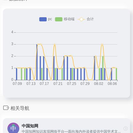
相关导航
中国知网
中国知网知识发现网络平台—面向海内外读者提供中国学术文献、外文文献、学位论文、报纸、会议、年鉴、工具书等各类资源统一检索、统一导航、在线阅读和下载服务。涵盖基础科学、文史哲、工程科技、社会科学、农业、经济与管理科学、医药卫生、信息科技等十大领域。