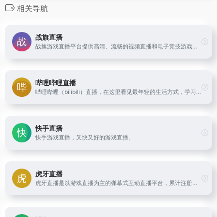
相关导航
战旗直播
战旗游戏直播平台提供高清、流畅的视频直播和电子竞技游戏直播。包括三国杀直播、LOL英雄联盟直播、炉石传说直播、dota2直播等各类热门游戏赛事。战旗直播为您提供全新的游戏视觉与听觉体验。
哔哩哔哩直播
哔哩哔哩（bilibili）直播，在这里看见最年轻的生活方式，学习、游戏、电竞、宅舞、唱见、绘画、美食等等应有尽有，快来捕捉你最喜欢的up主最真实的一面吧！
快手直播
快手游戏直播，又快又好的游戏直播。
虎牙直播
虎牙直播是以游戏直播为主的弹幕式互动直播平台，累计注册用户2亿，提供热门游戏直播、电竞赛事直播与游戏赛事直播，手游直播等。包含英雄联盟lol，王者荣耀，绝地求生，和平精英等游戏直播，lol、dota2、dnf等热门游戏直播以及单机游戏、手游等游戏直播。