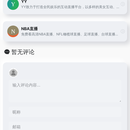
YY
YY致力于打造全民娱乐的互动直播平台，以多样的美女互动、优质的直播内容、极致的互动体验，满足用户音乐、舞蹈、户外等直播及绝地求生、王者荣耀等热门游戏直播的观看需求。
NBA直播
免费看高清NBA直播、NFL橄榄球直播、足球直播、台球直播、CBA、欧冠意甲西甲直播同时还有国家健美冠军直播健身教你减肥练出好身材，更有高颜值美女主播解说体育赛事。
暂无评论