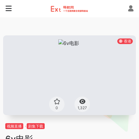
香港
0
1,327
视频直播
剧集下载
6v电影