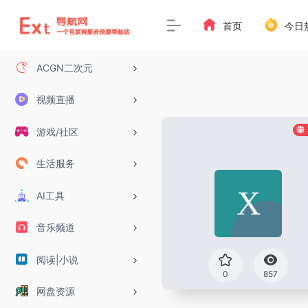
首页
今日
ACGN二次元
视频直播
游戏/社区
生活服务
AI工具
音乐频道
阅读|小说
0
857
网盘资源