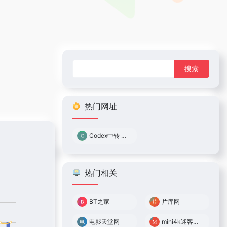
搜
索：
热门网址
Codex中转 0.05倍率
热门相关
BT之家
片库网
电影天堂网
mini4k迷客电影