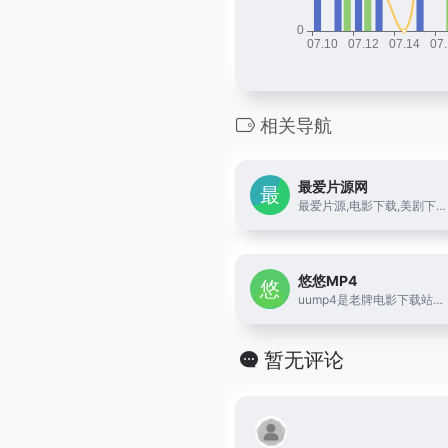
相关导航
最爱片源网
最爱片源,电影下载,美剧下载,韩剧下载,片源下载,高清电影,BT下载
悠悠MP4
uump4是老牌电影下载站，是悠悠鸟、久久MP4、电影天堂官方网站，每日更新2019年最新电影电视剧，720p|1080p|4K 等超高清分辨率电影电视剧迅雷下载、bt种子网盘离线下载等资源。支持手机、ipad访问。
暂无评论