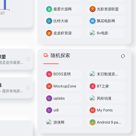
最爱片源网
光影资源联盟
比特大雄
飘花电影网
皮皮虾资源
6v电影
随机探索
联盟
光影资源联盟是提供最新最全的免费高清电影下载的资源平台！
BOSS直聘
末日動漫資源庫
源
MockupZone
BT之家
皮皮虾资源 – 愿所有电影都能与你不期而遇
uplabs
风铃动漫
ui8
My Fonts
游侠网
Android 9 patch