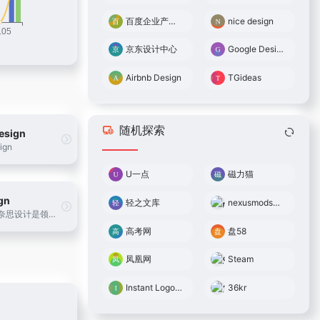
百度企业产品用户体验中心
nice design
京东设计中心
Google Design
Airbnb Design
TGideas
随机探索
esign
ign
U一点
磁力猫
gn
轻之文库
nexusmods（n网）
nicedesign奈思设计是领先的用户体验设计与互联网品牌建设公司
高考网
盘58
凤凰网
Steam
Instant Logo Search
36kr