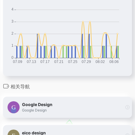
相关导航
Google Design
Google Design
eico design