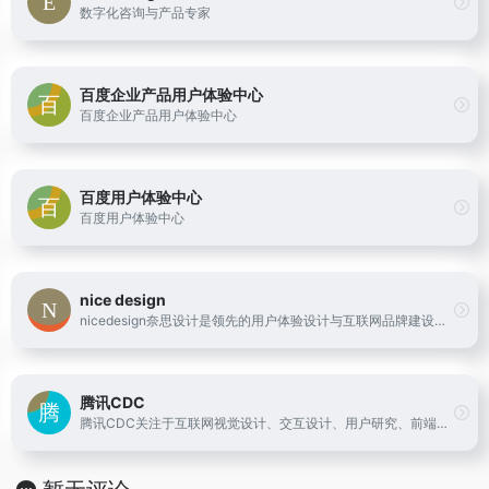
数字化咨询与产品专家
百度企业产品用户体验中心
百度企业产品用户体验中心
百度用户体验中心
百度用户体验中心
nice design
nicedesign奈思设计是领先的用户体验设计与互联网品牌建设公司
腾讯CDC
腾讯CDC关注于互联网视觉设计、交互设计、用户研究、前端开发。