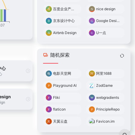
百度企业产品用户体验中心
nice design
京东设计中心
Google Design
Airbnb Design
U一点
随机探索
中心
电影天堂网
阿里1688
心
Playground AI
ZodGame
esign
Fliki
webgradients
ign
flaticon
PrincipleRepo
天翼云盘
Favicon.im