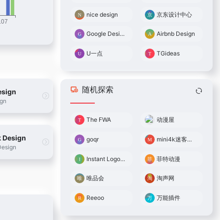
nice design
京东设计中心
Google Design
Airbnb Design
U一点
TGideas
随机探索
esign
ign
The FWA
动漫屋
 Design
goqr
mini4k迷客电影
esign
Instant Logo Search
菲特动漫
唯品会
淘声网
Reeoo
万能插件