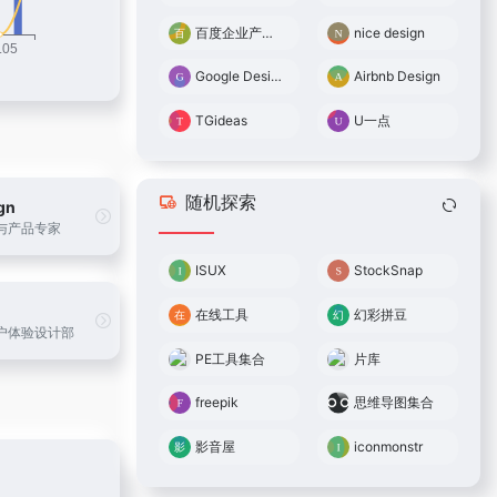
百度企业产品用户体验中心
nice design
Google Design
Airbnb Design
TGideas
U一点
随机探索
gn
与产品专家
ISUX
StockSnap
在线工具
幻彩拼豆
户体验设计部
PE工具集合
片库
freepik
思维导图集合
影音屋
iconmonstr