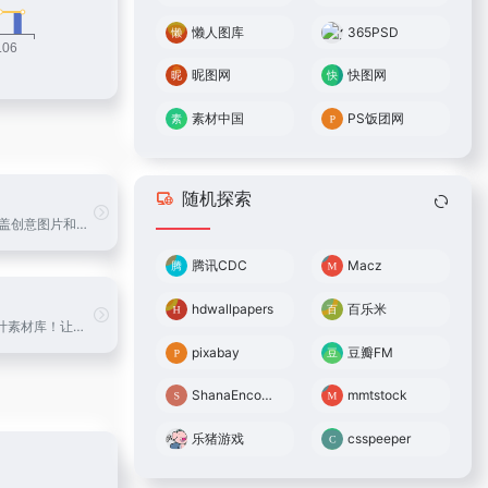
懒人图库
365PSD
昵图网
快图网
素材中国
PS饭团网
随机探索
海量图库,涵盖创意图片和矢量素材等
腾讯CDC
Macz
hdwallpapers
百乐米
不一样的设计素材库！让自己的设计与众不同！
pixabay
豆瓣FM
ShanaEncoder
mmtstock
乐猪游戏
csspeeper