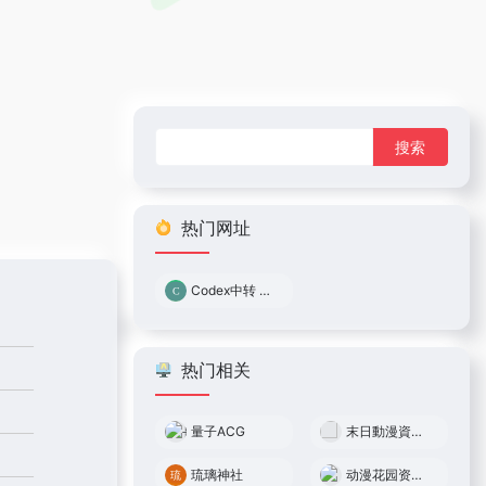
搜
索：
热门网址
Codex中转 0.05倍率
热门相关
量子ACG
末日動漫資源庫
琉璃神社
动漫花园资源网