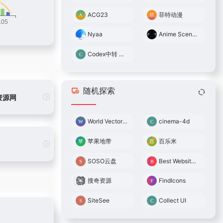
ACG23
菲特动漫
Nyaa
Anime Scene Search Engine
Codex中转 0.05倍率
随机探索
资源网
World Vector Logo
cinema-4d
苹果地带
百乐米
SOSO云盘
Best Websites Gallery
搜奇资源
FindIcons
SiteSee
Collect UI