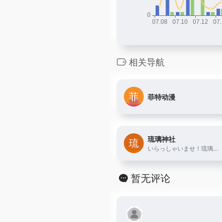
相关导航
菲特动漫
琉璃神社
いらっしゃいませ！琉璃神社是一个分享ACG动漫同人作品的有爱社团,在这里你能找到很多欢乐。
暂无评论