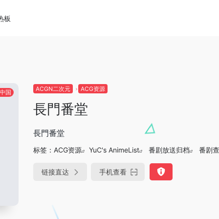
热板
ACGN二次元
ACG资源
中国
長門番堂
長門番堂
标签：
ACG资源
YuC's AnimeList
番剧放送归档
番剧
链接直达
手机查看