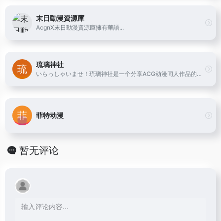
末日動漫資源庫
AcgnX末日動漫資源庫擁有華語...
琉璃神社
いらっしゃいませ！琉璃神社是一个分享ACG动漫同人作品的有爱社团,在这里你能找到很多欢乐。
菲特动漫
暂无评论